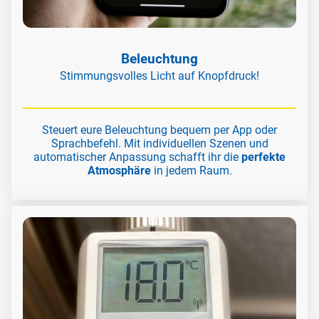
Beleuchtung
Stimmungsvolles Licht auf Knopfdruck!
Steuert eure Beleuchtung bequem per App oder
Sprachbefehl. Mit individuellen Szenen und
automatischer Anpassung schafft ihr die
perfekte
Atmosphäre
in jedem Raum.