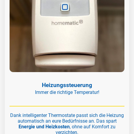
Heizungssteuerung
Immer die richtige Temperatur!
Dank intelligenter Thermostate passt sich die Heizung
automatisch an eure Bedürfnisse an. Das spart
Energie und Heizkosten
, ohne auf Komfort zu
verzichten.